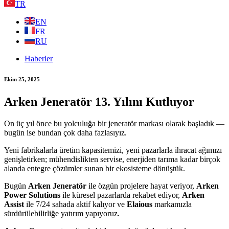
TR
EN
FR
RU
Haberler
Ekim 25, 2025
Arken Jeneratör 13. Yılını Kutluyor
On üç yıl önce bu yolculuğa bir jeneratör markası olarak başladık —
bugün ise bundan çok daha fazlasıyız.
Yeni fabrikalarla üretim kapasitemizi, yeni pazarlarla ihracat ağımızı
genişletirken; mühendislikten servise, enerjiden tarıma kadar birçok
alanda entegre çözümler sunan bir ekosisteme dönüştük.
Bugün
Arken Jeneratör
ile özgün projelere hayat veriyor,
Arken
Power Solutions
ile küresel pazarlarda rekabet ediyor,
Arken
Assist
ile 7/24 sahada aktif kalıyor ve
Elaious
markamızla
sürdürülebilirliğe yatırım yapıyoruz.