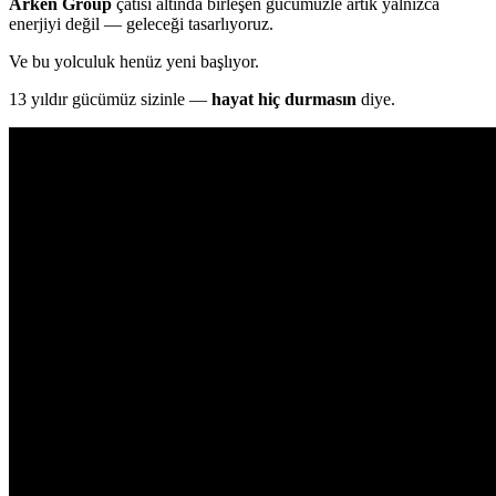
Arken Group
çatısı altında birleşen gücümüzle artık yalnızca
enerjiyi değil — geleceği tasarlıyoruz.
Ve bu yolculuk henüz yeni başlıyor.
13 yıldır gücümüz sizinle —
hayat hiç durmasın
diye.