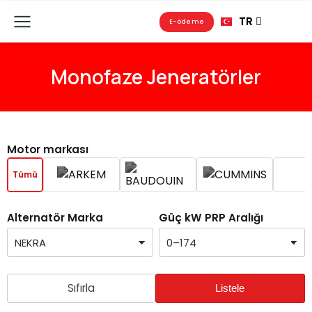
FR
TR
RU
E-ödeme
Monofaze Jeneratörler
Motor markası
Tümü
Alternatör Marka
Güç kW PRP Aralığı
Sıfırla
Listele