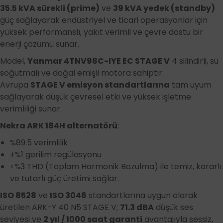
35.5 kVA sürekli (prime)
ve
39 kVA yedek (standby)
güç sağlayarak endüstriyel ve ticari operasyonlar için
yüksek performanslı, yakıt verimli ve çevre dostu bir
enerji çözümü sunar.
Model,
Yanmar 4TNV98C-IYE EC STAGE V
4 silindirli, su
soğutmalı ve doğal emişli motora sahiptir.
Avrupa
STAGE V emisyon standartlarına
tam uyum
sağlayarak düşük çevresel etki ve yüksek işletme
verimliliği sunar.
Nekra ARK 184H alternatörü
:
%89.5 verimlilik
±%1 gerilim regülasyonu
<%3 THD (Toplam Harmonik Bozulma) ile temiz, kararlı
ve tutarlı güç üretimi sağlar.
ISO 8528
ve
ISO 3046
standartlarına uygun olarak
üretilen ARK-Y 40 N5 STAGE V;
71.3 dBA
düşük ses
seviyesi ve
2 yıl / 1000 saat garanti
avantajıyla sessiz,