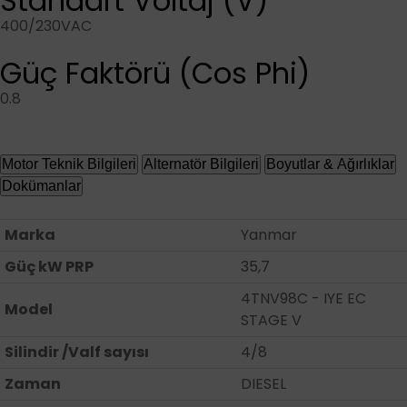
Standart Voltaj (V)
400/230VAC
Güç Faktörü (Cos Phi)
0.8
Motor Teknik Bilgileri
Alternatör Bilgileri
Boyutlar & Ağırlıklar
Dokümanlar
Marka
Yanmar
Güç kW PRP
35,7
4TNV98C - IYE EC
Model
STAGE V
Silindir /Valf sayısı
4/8
Zaman
DIESEL