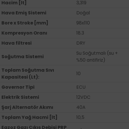
Hacim [lt]
3,319
Hava Emiş Sistemi
Doğal
Bore x Stroke [mm]
98x110
Kompresyon Oranı
18.3
Hava filtresi
DRY
Su Soğutmalı (su +
Soğutma Sistemi
%50 antifiriz)
Toplam Soğutma Sıvı
10
Kapasitesi (Lt):
Governor Tipi
ECU
Elektrik Sistemi
12VDC
Şarj Alternatör Akımı
40A
Toplam Yağ Hacmi [lt]
10,5
Egzoz Gazı Çıkış Debisi PRP