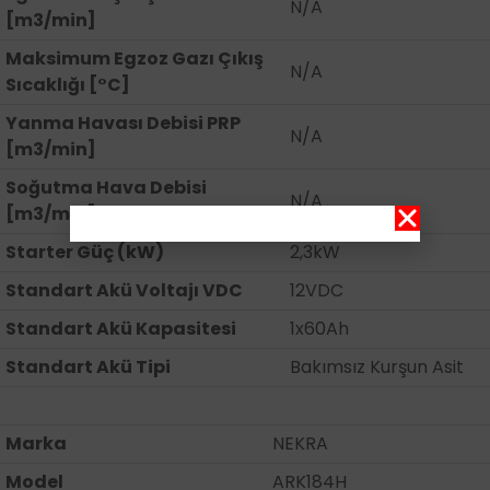
N/A
[m3/min]
Maksimum Egzoz Gazı Çıkış
N/A
Sıcaklığı [°C]
Yanma Havası Debisi PRP
N/A
[m3/min]
Soğutma Hava Debisi
N/A
[m3/min]
Starter Güç (kW)
2,3kW
Standart Akü Voltajı VDC
12VDC
Standart Akü Kapasitesi
1x60Ah
Standart Akü Tipi
Bakımsız Kurşun Asit
Marka
NEKRA
Model
ARK184H