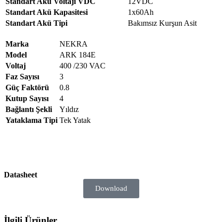
Standart Akü Voltajı VDC
12VDC
Standart Akü Kapasitesi
1x60Ah
Standart Akü Tipi
Bakımsız Kurşun Asit
Marka
NEKRA
Model
ARK 184E
Voltaj
400 /230 VAC
Faz Sayısı
3
Güç Faktörü
0.8
Kutup Sayısı
4
Bağlantı Şekli
Yıldız
Yataklama Tipi
Tek Yatak
Datasheet
Download
İlgili Ürünler