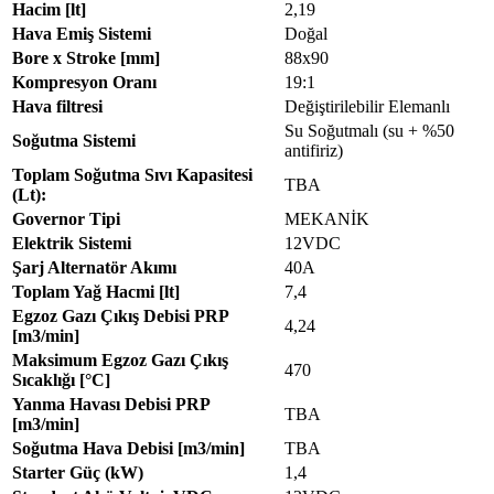
Hacim [lt]
2,19
Hava Emiş Sistemi
Doğal
Bore x Stroke [mm]
88x90
Kompresyon Oranı
19:1
Hava filtresi
Değiştirilebilir Elemanlı
Su Soğutmalı (su + %50
Soğutma Sistemi
antifiriz)
Toplam Soğutma Sıvı Kapasitesi
TBA
(Lt):
Governor Tipi
MEKANİK
Elektrik Sistemi
12VDC
Şarj Alternatör Akımı
40A
Toplam Yağ Hacmi [lt]
7,4
Egzoz Gazı Çıkış Debisi PRP
4,24
[m3/min]
Maksimum Egzoz Gazı Çıkış
470
Sıcaklığı [°C]
Yanma Havası Debisi PRP
TBA
[m3/min]
Soğutma Hava Debisi [m3/min]
TBA
Starter Güç (kW)
1,4