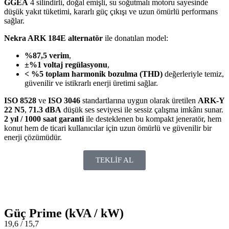
GGEA
4 silindirli, doğal emişli, su soğutmalı motoru sayesinde
düşük yakıt tüketimi, kararlı güç çıkışı ve uzun ömürlü performans
sağlar.
Nekra ARK 184E alternatör
ile donatılan model:
%87,5 verim
,
±%1 voltaj regülasyonu
,
< %5 toplam harmonik bozulma (THD)
değerleriyle temiz,
güvenilir ve istikrarlı enerji üretimi sağlar.
ISO 8528
ve
ISO 3046
standartlarına uygun olarak üretilen
ARK-Y
22 N5
,
71.3 dBA
düşük ses seviyesi ile sessiz çalışma imkânı sunar.
2 yıl / 1000 saat garanti
ile desteklenen bu kompakt jeneratör, hem
konut hem de ticari kullanıcılar için uzun ömürlü ve güvenilir bir
enerji çözümüdür.
TEKLİF AL
Güç Prime (kVA / kW)
19,6 / 15,7