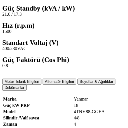
Güç Standby (kVA / kW)
21,6 / 17,3
Hız (r.p.m)
1500
Standart Voltaj (V)
400/230VAC
Güç Faktörü (Cos Phi)
0.8
Motor Teknik Bilgileri
Alternatör Bilgileri
Boyutlar & Ağırlıklar
Dokümanlar
Marka
Yanmar
Güç kW PRP
18
Model
4TNV88-GGEA
Silindir /Valf sayısı
4/8
Zaman
4