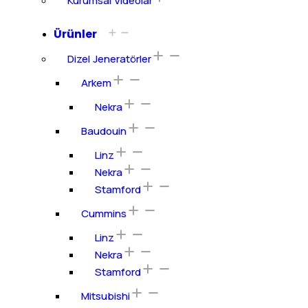
Kurumsal Videolar
Ürünler
Dizel Jeneratörler
Arkem
Nekra
Baudouin
Linz
Nekra
Stamford
Cummins
Linz
Nekra
Stamford
Mitsubishi