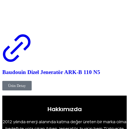
Baudouin Dizel Jeneratör ARK-B 110 N5
Ürün Detay
Hakkımızda
2012 yılında enerji alanında katma değer üreten bir marka olma
hedefiyle yola çıkan Arken Jeneratör, bugün hem Türkiye’de