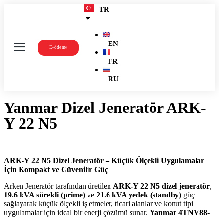
TR
EN
E-ödeme
FR
RU
Yanmar Dizel Jeneratör ARK-
Y 22 N5
ARK-Y 22 N5 Dizel Jeneratör – Küçük Ölçekli Uygulamalar
İçin Kompakt ve Güvenilir Güç
Arken Jeneratör tarafından üretilen
ARK-Y 22 N5 dizel jeneratör
,
19.6 kVA sürekli (prime)
ve
21.6 kVA yedek (standby)
güç
sağlayarak küçük ölçekli işletmeler, ticari alanlar ve konut tipi
uygulamalar için ideal bir enerji çözümü sunar.
Yanmar 4TNV88-