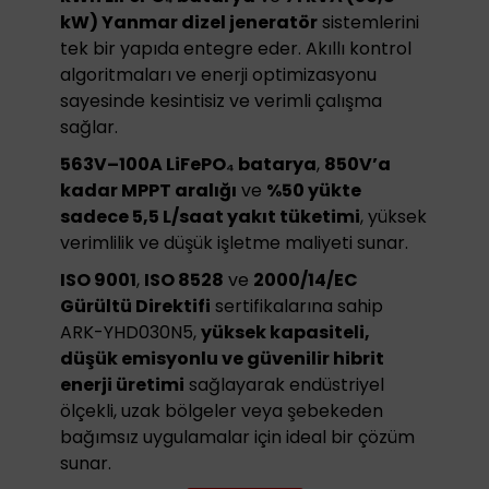
kW) Yanmar dizel jeneratör
sistemlerini
tek bir yapıda entegre eder. Akıllı kontrol
algoritmaları ve enerji optimizasyonu
sayesinde kesintisiz ve verimli çalışma
sağlar.
563V–100A LiFePO₄ batarya
,
850V’a
kadar MPPT aralığı
ve
%50 yükte
sadece 5,5 L/saat yakıt tüketimi
, yüksek
verimlilik ve düşük işletme maliyeti sunar.
ISO 9001
,
ISO 8528
ve
2000/14/EC
Gürültü Direktifi
sertifikalarına sahip
ARK-YHD030N5,
yüksek kapasiteli,
düşük emisyonlu ve güvenilir hibrit
enerji üretimi
sağlayarak endüstriyel
ölçekli, uzak bölgeler veya şebekeden
bağımsız uygulamalar için ideal bir çözüm
sunar.