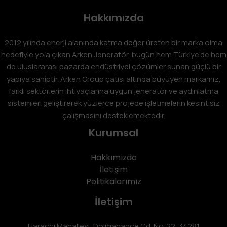
Hakkımızda
2012 yılında enerji alanında katma değer üreten bir marka olma
hedefiyle yola çıkan Arken Jeneratör, bugün hem Türkiye’de hem
de uluslararası pazarda endüstriyel çözümler sunan güçlü bir
yapıya sahiptir. Arken Group çatısı altında büyüyen markamız,
farklı sektörlerin ihtiyaçlarına uygun jeneratör ve aydınlatma
sistemleri geliştirerek yüzlerce projede işletmelerin kesintisiz
çalışmasını desteklemektedir.
Kurumsal
Hakkımızda
İletişim
Politikalarımız
İletişim
Haraççı Mahallesi, Dolmabahçe Cd. No:22, 34281