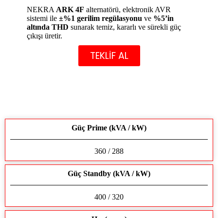
NEKRA
ARK 4F
alternatörü, elektronik AVR
sistemi ile
±%1 gerilim regülasyonu
ve
%5’in
altında THD
sunarak temiz, kararlı ve sürekli güç
çıkışı üretir.
TEKLİF AL
Güç Prime (kVA / kW)
360 / 288
Güç Standby (kVA / kW)
400 / 320