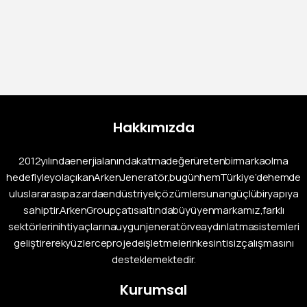
Cummins Dizel Jeneratör ARK-C 150 N5
Ürün Detay
Hakkımızda
2012 yılında enerji alanında katma değer üreten bir marka olma
hedefiyle yola çıkan Arken Jeneratör, bugün hem Türkiye’de hem de
uluslararası pazarda endüstriyel çözümler sunan güçlü bir yapıya
sahiptir. Arken Group çatısı altında büyüyen markamız, farklı
sektörlerin ihtiyaçlarına uygun jeneratör ve aydınlatma sistemleri
geliştirerek yüzlerce projede işletmelerin kesintisiz çalışmasını
desteklemektedir.
Kurumsal