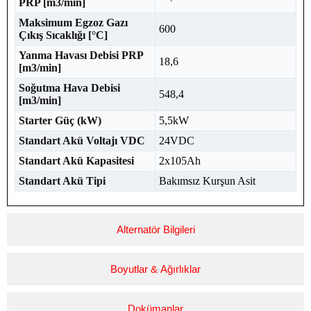
PRP [m3/min]
Maksimum Egzoz Gazı
600
Çıkış Sıcaklığı [°C]
Yanma Havası Debisi PRP
18,6
[m3/min]
Soğutma Hava Debisi
548,4
[m3/min]
Starter Güç (kW)
5,5kW
Standart Akü Voltajı VDC
24VDC
Standart Akü Kapasitesi
2x105Ah
Standart Akü Tipi
Bakımsız Kurşun Asit
Alternatör Bilgileri
Boyutlar & Ağırlıklar
Dokümanlar