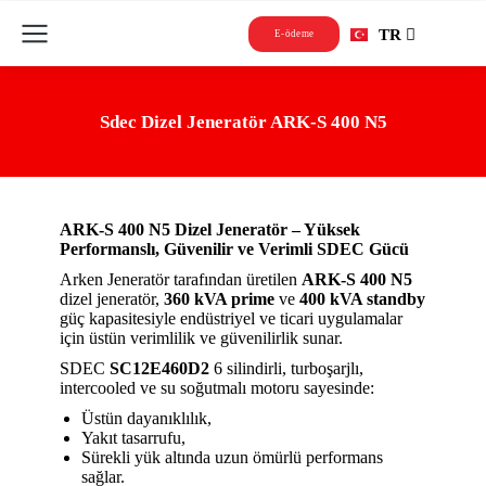
FR
TR
RU
E-ödeme
Sdec Dizel Jeneratör ARK-S 400 N5
ARK-S 400 N5 Dizel Jeneratör – Yüksek
Performanslı, Güvenilir ve Verimli SDEC Gücü
Arken Jeneratör tarafından üretilen
ARK-S 400 N5
dizel jeneratör,
360 kVA prime
ve
400 kVA standby
güç kapasitesiyle endüstriyel ve ticari uygulamalar
için üstün verimlilik ve güvenilirlik sunar.
SDEC
SC12E460D2
6 silindirli, turboşarjlı,
intercooled ve su soğutmalı motoru sayesinde:
Üstün dayanıklılık,
Yakıt tasarrufu,
Sürekli yük altında uzun ömürlü performans
sağlar.