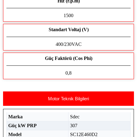
Hız (r.p.m)
1500
Standart Voltaj (V)
400/230VAC
Güç Faktörü (Cos Phi)
0,8
Motor Teknik Bilgileri
Marka
Sdec
Güç kW PRP
307
Model
SC12E460D2