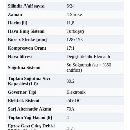
Silindir /Valf sayısı
6/24
Zaman
4 Stroke
Hacim [lt]
11,8
Hava Emiş Sistemi
Turboşarj
Bore x Stroke [mm]
128x153
Kompresyon Oranı
17:1
Hava filtresi
Değiştirilebilir Elemanlı
Su Soğutmalı (su + %50
Soğutma Sistemi
antifiriz)
Toplam Soğutma Sıvı
80,2
Kapasitesi (Lt):
Governor Tipi
Elektronik
Elektrik Sistemi
24VDC
Şarj Alternatör Akımı
70A
Toplam Yağ Hacmi [lt]
41
Egzoz Gazı Çıkış Debisi
41,5