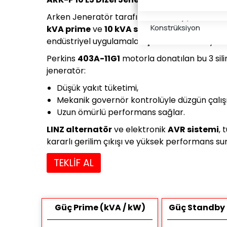
Özel Kabin
Panolar
Arken Jeneratör tarafından geliştirilen
ARK-P
Solar Taşıyıcı
Konstrüksiyon
kVA prime
ve
10 kVA standby
güç sağlayar
endüstriyel uygulamalar için verimli ve dayanık
Perkins
403A-11G1
motorla donatılan bu 3 silin
jeneratör:
Düşük yakıt tüketimi,
Mekanik governör kontrolüyle düzgün çalı
Uzun ömürlü performans sağlar.
LINZ alternatör
ve elektronik
AVR sistemi
, 
kararlı gerilim çıkışı ve yüksek performans su
TEKLİF AL
Güç Prime (kVA / kW)
Güç Standby 