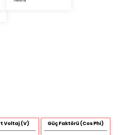
t Voltaj (V)
Güç Faktörü (Cos Phi)