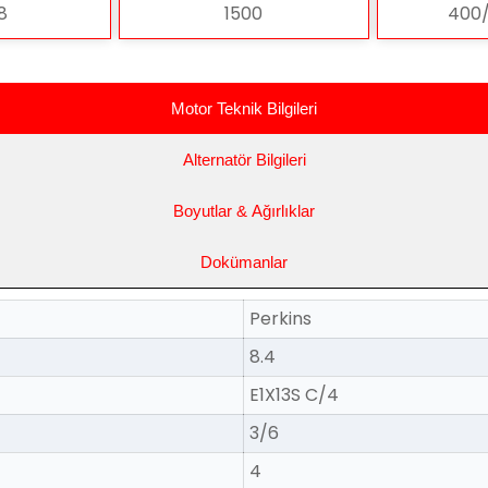
 8
1500
400
Motor Teknik Bilgileri
Alternatör Bilgileri
Boyutlar & Ağırlıklar
Dokümanlar
Perkins
8.4
E1X13S C/4
3/6
4