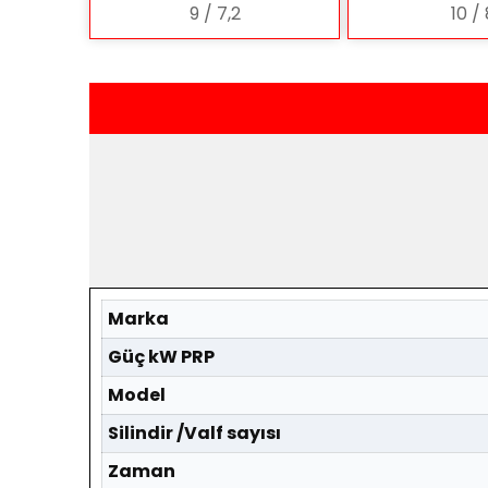
9 / 7,2
10 /
Marka
Güç kW PRP
Model
Silindir /Valf sayısı
Zaman