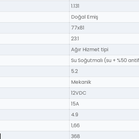
1.131
Doğal Emiş
77x81
23:1
Ağır Hizmet tipi
Su Soğutmalı (su + %50 antifi
5.2
Mekanik
12VDC
15A
4.9
1,66
]
368