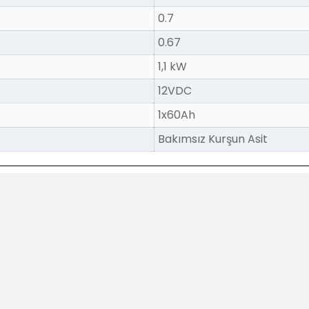
0.7
0.67
1,1 kW
12VDC
1x60Ah
Bakımsız Kurşun Asit