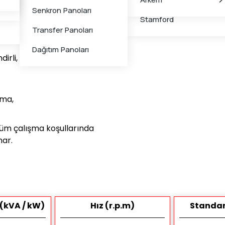
Jeneratörler
Senkron Panoları
 10 L5
dizel jeneratör,
9
Stamford
ak hem konut hem de
Transfer Panoları
lı bir enerji çözümü sunar.
Dağıtım Panoları
dirli, su soğutmalı
şma,
tüm çalışma koşullarında
nar.
(kVA / kW)
Hız (r.p.m)
Standar