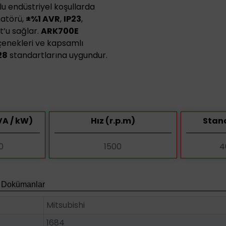
u endüstriyel koşullarda
atörü,
±%1 AVR
,
IP23
,
t’u sağlar.
ARK700E
çenekleri ve kapsamlı
28
standartlarına uygundur.
A / kW)
Hız (r.p.m)
Stand
0
1500
4
Dokümanlar
Mitsubishi
1684