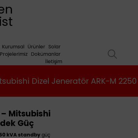
en
ist
Kurumsal
Ürünler
Solar
Projelerimiz
Dokümanlar
İletişim
tsubishi Dizel Jeneratör ARK-M 2250
– Mitsubishi
Yedek Güç
50 kVA standby
güç