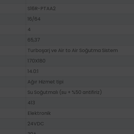
S16R-PTAA2
16/64
4
65,37
Turboşarj ve Air to Air Soğutma Sistem
170X180
14.0:1
Ağır Hizmet tipi
Su Soğutmalı (su + %50 antifiriz)
413
Elektronik
24VDC