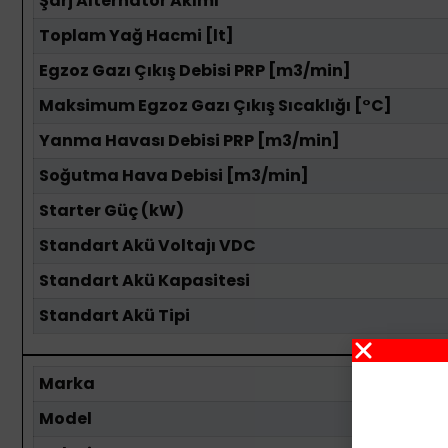
Şarj Alternatör Akımı
Toplam Yağ Hacmi [lt]
Egzoz Gazı Çıkış Debisi PRP [m3/min]
Maksimum Egzoz Gazı Çıkış Sıcaklığı [°C]
Yanma Havası Debisi PRP [m3/min]
Soğutma Hava Debisi [m3/min]
Starter Güç (kW)
Standart Akü Voltajı VDC
Standart Akü Kapasitesi
Standart Akü Tipi
Marka
Model