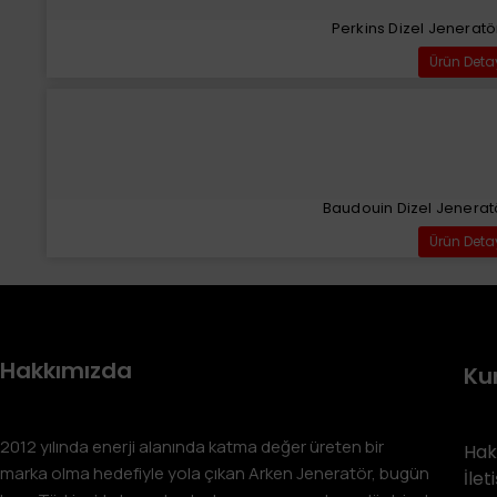
Perkins Dizel Jeneratö
Ürün Deta
Baudouin Dizel Jenerat
Ürün Deta
Hakkımızda
Ku
2012 yılında enerji alanında katma değer üreten bir
Hak
marka olma hedefiyle yola çıkan Arken Jeneratör, bugün
İlet