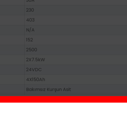
30A
230
403
N/A
152
2500
2X7.5kW
24VDC
4X150Ah
Bakımsız Kurşun Asit
Stamford
S7L1D-G4