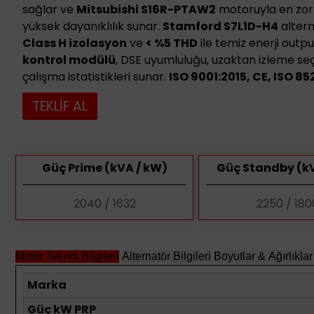
sağlar ve
Mitsubishi S16R-PTAW2
motoruyla en zorl
yüksek dayanıklılık sunar.
Stamford S7L1D-H4
altern
Class H izolasyon
ve
< %5 THD
ile temiz enerji outpu
kontrol modülü
, DSE uyumluluğu, uzaktan izleme se
çalışma istatistikleri sunar.
ISO 9001:2015, CE, ISO 85
TEKLİF AL
Güç Prime (kVA / kW)
Güç Standby (kV
2040 / 1632
2250 / 180
Motor Teknik Bilgileri
Alternatör Bilgileri
Boyutlar & Ağırlıklar
Marka
Güç kW PRP