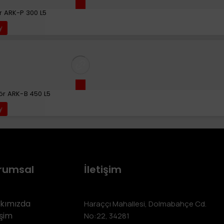
r ARK-P 300 L5
y
ör ARK-B 450 L5
y
rumsal
İletişim
kımızda
Haraççı Mahallesi, Dolmabahçe Cd.
işim
No:22, 34281