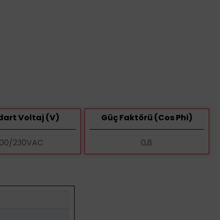
art Voltaj (V)
Güç Faktörü (Cos Phi)
00/230VAC
0,8