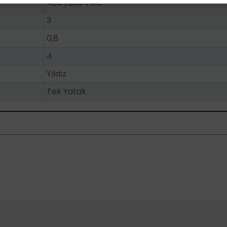
400 /230 VAC
3
0,8
4
Yıldız
Tek Yatak