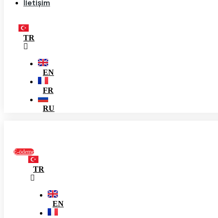
İletişim
TR
EN
FR
RU
E-ödeme
TR
EN