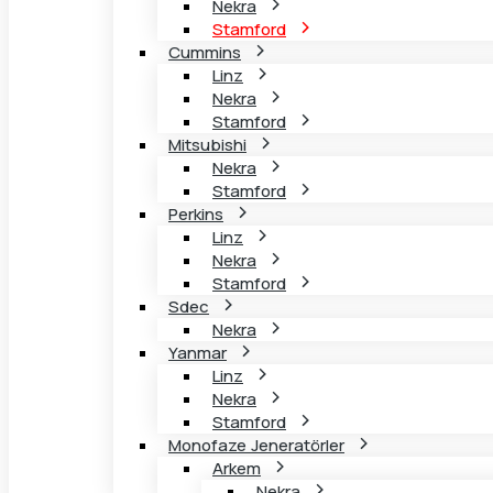
Nekra
Stamford
Cummins
Linz
Nekra
Stamford
Mitsubishi
Nekra
Stamford
Perkins
Linz
Nekra
Stamford
Sdec
Nekra
Yanmar
Linz
Nekra
Stamford
Monofaze Jeneratörler
Arkem
Nekra