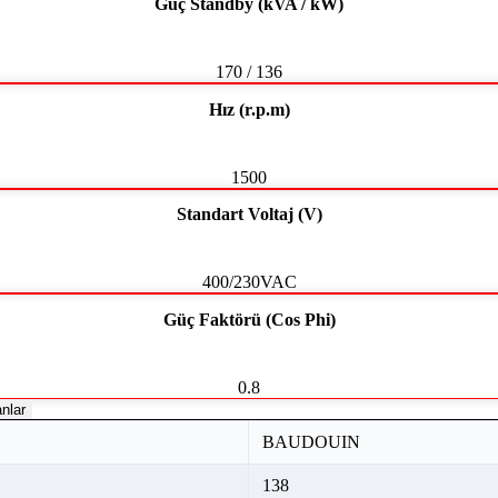
Güç Standby (kVA / kW)
170 / 136
Hız (r.p.m)
1500
Standart Voltaj (V)
400/230VAC
Güç Faktörü (Cos Phi)
0.8
nlar
BAUDOUIN
138