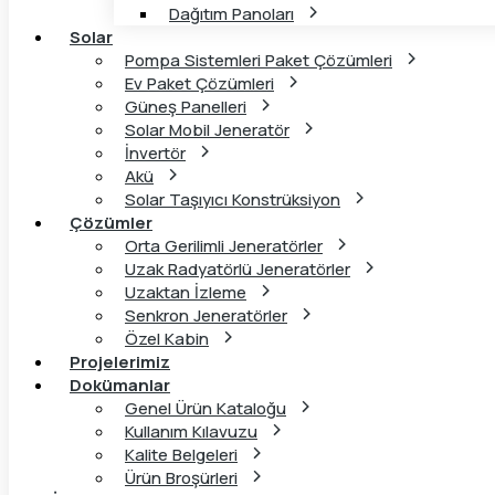
Dağıtım Panoları
Solar
Pompa Sistemleri Paket Çözümleri
Ev Paket Çözümleri
Güneş Panelleri
Solar Mobil Jeneratör​
İnvertör
Akü
Solar Taşıyıcı Konstrüksiyon
Çözümler
Orta Gerilimli Jeneratörler
Uzak Radyatörlü Jeneratörler
Uzaktan İzleme
Senkron Jeneratörler
Özel Kabin
Projelerimiz
Dokümanlar
Genel Ürün Kataloğu
Kullanım Kılavuzu
Kalite Belgeleri
Ürün Broşürleri