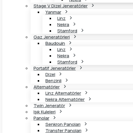
Stage V Dizel Jeneratörler
Yanmar
Linz
Nekra
Stamford
Gaz Jeneratörleri
Baudouin
Linz
Nekra
Stamford
Portatif Jeneratörler
Dizel
Benzinli
Alternatörler
Linz Alternatörler
Nekra Alternatörler
Twin Jeneratör
Işık Kuleleri
Panolar
Senkron Panoları
Transfer Panoları