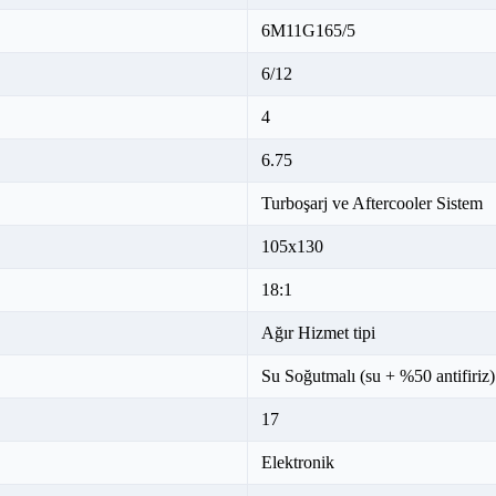
6M11G165/5
6/12
4
6.75
Turboşarj ve Aftercooler Sistem
105x130
18:1
Ağır Hizmet tipi
Su Soğutmalı (su + %50 antifiriz)
17
Elektronik