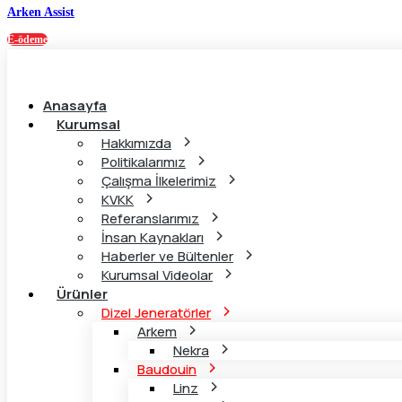
Arken Assist
Skip
to
E-ödeme
content
Anasayfa
Kurumsal
Hakkımızda
Politikalarımız
Çalışma İlkelerimiz
KVKK
Referanslarımız
İnsan Kaynakları
Haberler ve Bültenler
Kurumsal Videolar
Ürünler
Dizel Jeneratörler
Arkem
Nekra
Baudouin
Linz