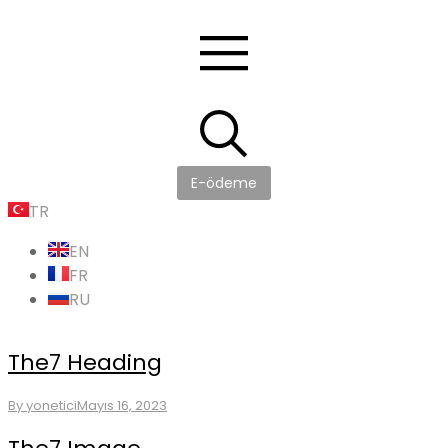
E-ödeme
TR
EN
FR
RU
The7 Heading
By
yonetici
Mayıs 16, 2023