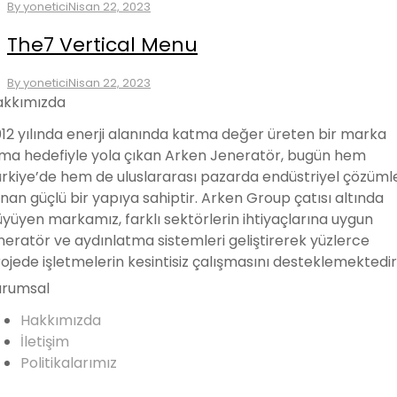
By
yonetici
Nisan 22, 2023
The7 Vertical Menu
By
yonetici
Nisan 22, 2023
akkımızda
12 yılında enerji alanında katma değer üreten bir marka
ma hedefiyle yola çıkan Arken Jeneratör, bugün hem
rkiye’de hem de uluslararası pazarda endüstriyel çözüml
nan güçlü bir yapıya sahiptir. Arken Group çatısı altında
yüyen markamız, farklı sektörlerin ihtiyaçlarına uygun
neratör ve aydınlatma sistemleri geliştirerek yüzlerce
ojede işletmelerin kesintisiz çalışmasını desteklemektedir
urumsal
Hakkımızda
İletişim
Politikalarımız