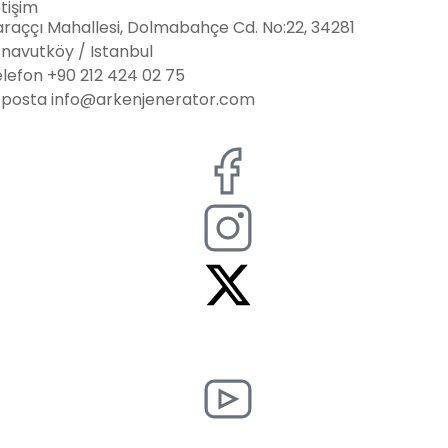
etişim
raççı Mahallesi, Dolmabahçe Cd. No:22, 34281
navutköy / Istanbul
elefon
+90 212 424 02 75
-posta info@arkenjenerator.com