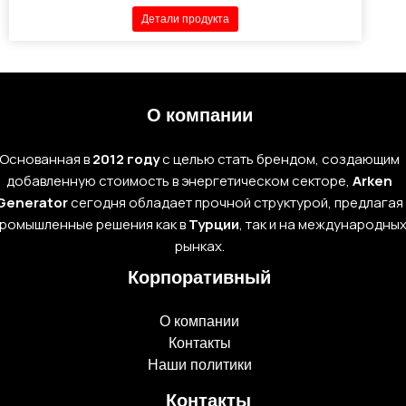
Детали продукта
О компании
Основанная в
2012 году
с целью стать брендом, создающим
добавленную стоимость в энергетическом секторе,
Arken
Generator
сегодня обладает прочной структурой, предлагая
ромышленные решения как в
Турции
, так и на международны
рынках.
Корпоративный
О компании
Контакты
Наши политики
Контакты