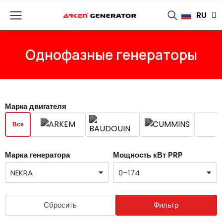
TR
RU
FR
Однофазные генераторы
Марка двигателя
Все
Марка генератора
Мощность кВт PRP
Сбросить
Фильтр