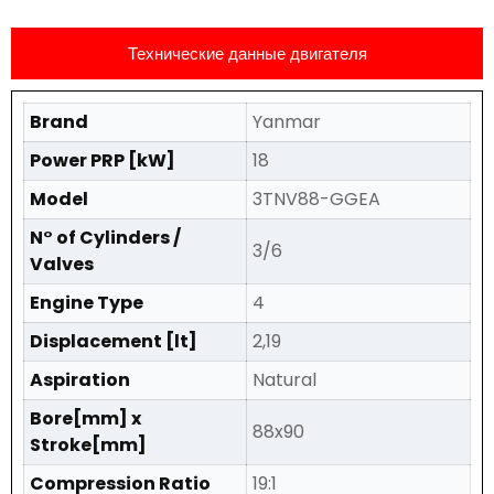
Технические данные двигателя
Brand
Yanmar
Power PRP [kW]
18
Model
3TNV88-GGEA
N° of Cylinders /
3/6
Valves
Engine Type
4
Displacement [lt]
2,19
Aspiration
Natural
Bore[mm] x
88x90
Stroke[mm]
Compression Ratio
19:1