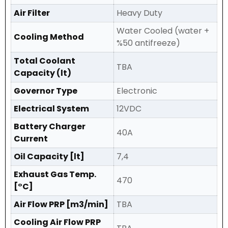
Air Filter
Heavy Duty
Water Cooled (water +
Cooling Method
%50 antifreeze)
Total Coolant
TBA
Capacity (lt)
Governor Type
Electronic
Electrical System
12VDC
Battery Charger
40A
Current
Oil Capacity [lt]
7,4
Exhaust Gas Temp.
470
[°C]
Air Flow PRP [m3/min]
TBA
Cooling Air Flow PRP