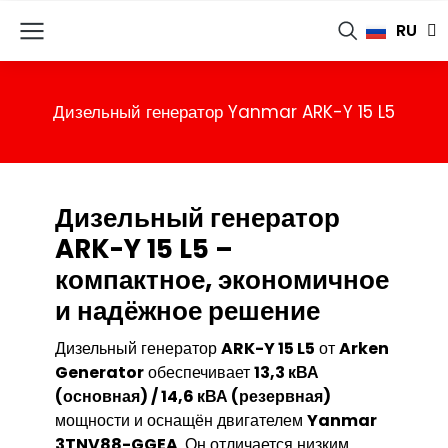
TR
RU
FR
Дизельный генератор Yanmar ARK-Y 15 L5
Дизельный генератор
ARK-Y 15 L5 –
компактное, экономичное
и надёжное решение
Дизельный генератор
ARK-Y 15 L5
от
Arken
Generator
обеспечивает
13,3 кВА
(основная) / 14,6 кВА (резервная)
мощности и оснащён двигателем
Yanmar
3TNV88-GGEA
. Он отличается низким