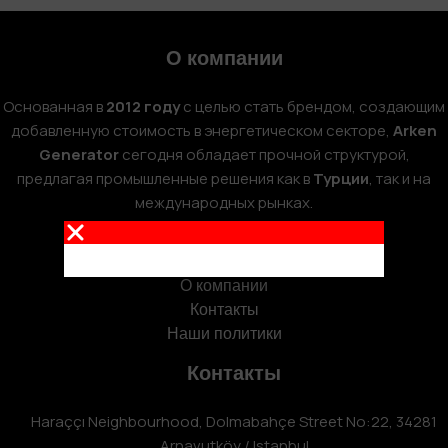
О компании
Основанная в
2012 году
с целью стать брендом, создающим
добавленную стоимость в энергетическом секторе,
Arken
Generator
сегодня обладает прочной структурой,
предлагая промышленные решения как в
Турции
, так и на
международных рынках.
Корпоративный
О компании
Контакты
Наши политики
Контакты
Haraççı Neighbourhood, Dolmabahçe Street No:22, 34281
Arnavutköy / Istanbul